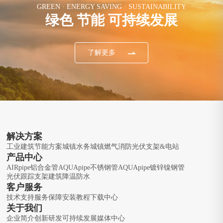
GREEN · ENERGY SAVING · SUSTAINABILITY
绿色 节能 可持续发展
了解更多
解决方案
工业建筑节能方案
城镇水务
城镇燃气
消防
光伏支架&电站
产品中心
AIRpipe铝合金管
AQUApipe不锈钢管
AQUApipe镀锌镍钢管
光伏跟踪支架
建筑降温防水
客户服务
技术支持
服务保障
安装教程
下载中心
关于我们
企业简介
创新研发
可持续发展
媒体中心