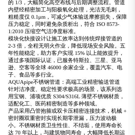
的 1/3，大幅简化高空布线与后期调整流程。管道
内壁经精密加工与阳极氧化处理，光洁无毛刺，
粗糙度仅 0.1μm，可减少气体输送摩擦损失，保障
压力稳定，同时避免杂质析出，符合 ISO 8573-
1:2010 压缩空气洁净度标准。
模块化快接设计让施工效率达到传统焊接管道的
2-3 倍，全程无明火作业，降低现场安全风险。五
年性能稳定，助力客户实现 15% 以上能效提升，
通过多项国际认证，已服务特斯拉、三星、亚马
逊、空客等全球 46000 余家企业，覆盖汽车、电
子、食品等多行业。
AQUApipe不锈钢管道：高端工业精密输送管道
针对洁净度、稳定性要求极高的场景，该系列选
用宝钢、浦项优质 S304/S316L 薄壁不锈钢材质，
适配化工、医药精密制造等多种领域。
产品采用凸管抱箍或双卡压精密连接技术，机械 +
密封圈双重密封实现长期零泄漏，压力波动极
小。不锈钢材质卫生性佳、不结垢，使用寿命长
达 70 年以上，与建筑物同寿命，大幅降低长期运