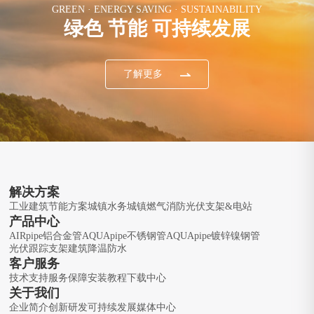
GREEN · ENERGY SAVING · SUSTAINABILITY
绿色 节能 可持续发展
了解更多
解决方案
工业建筑节能方案
城镇水务
城镇燃气
消防
光伏支架&电站
产品中心
AIRpipe铝合金管
AQUApipe不锈钢管
AQUApipe镀锌镍钢管
光伏跟踪支架
建筑降温防水
客户服务
技术支持
服务保障
安装教程
下载中心
关于我们
企业简介
创新研发
可持续发展
媒体中心