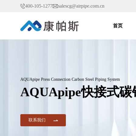
400-105-1277
salescg@airpipe.com.cn
首页
AQUApipe Press Connection Carbon Steel Piping System
AQUApipe快接式
联系我们