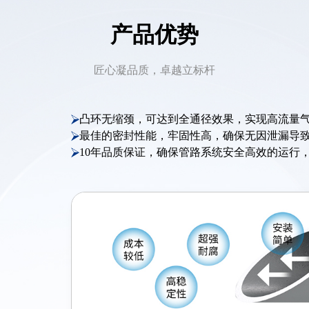
产品优势
匠心凝品质，卓越立标杆
内外双重超耐腐镀层，长达1500小时盐雾测
确保长时间管路不被腐蚀，有效避免锈垢等杂