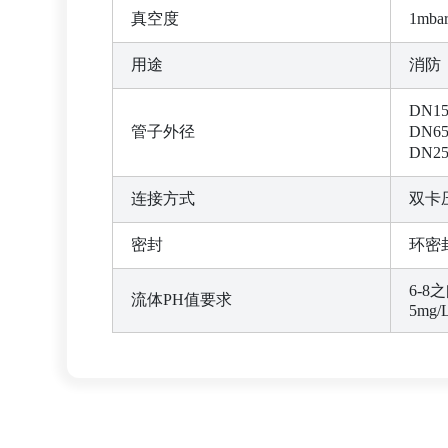
真空度
1mb
用途
消防
DN1
管子外径
DN6
DN2
连接方式
双卡
密封
环密
6-
流体PH值要求
5mg/