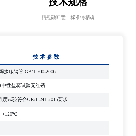
技术规格
精规融匠意，标准铸精魂
技 术 参 数
焊接碳钢管 GB/T 700-2006
00H中性盐雾试验无红锈
度试验符合GB/T 241-2015要求
~+120℃