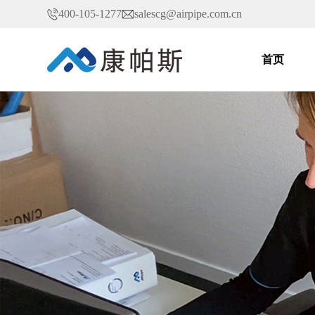
400-105-1277
salescg@airpipe.com.cn
首页