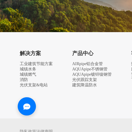
解决方案
产品中心
工业建筑节能方案
AIRpipe铝合金管
城镇水务
AQUApipe不锈钢管
城镇燃气
AQUApipe镀锌镍钢管
消防
光伏跟踪支架
光伏支架&电站
建筑降温防水
隐私政策
法律声明