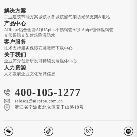
解决方案
工业建筑节能方案
城镇水务
城镇燃气
消防
光伏支架&电站
产品中心
AIRpipe铝合金管
AQUApipe不锈钢管
AQUApipe镀锌镍钢管
光伏跟踪支架
建筑降温防水
客户服务
技术支持
服务保障
安装教程
下载中心
关于我们
企业简介
创新研发
可持续发展
媒体中心
人力资源
人才发展
企业文化
招聘信息
400-105-1277
salescg@airpipe.com.cn
浙江省宁波市北仑区莫干山路18号