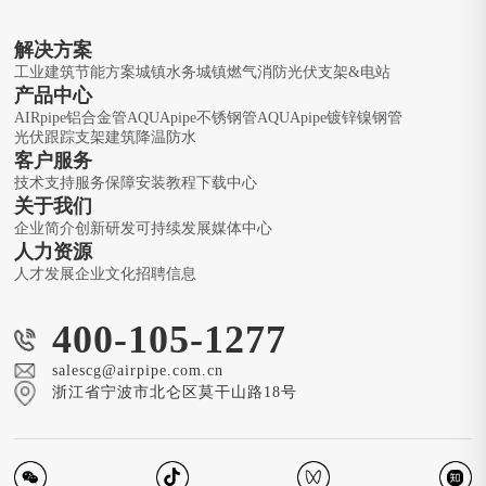
解决方案
工业建筑节能方案
城镇水务
城镇燃气
消防
光伏支架&电站
产品中心
AIRpipe铝合金管
AQUApipe不锈钢管
AQUApipe镀锌镍钢管
光伏跟踪支架
建筑降温防水
客户服务
技术支持
服务保障
安装教程
下载中心
关于我们
企业简介
创新研发
可持续发展
媒体中心
人力资源
人才发展
企业文化
招聘信息
400-105-1277
salescg@airpipe.com.cn
浙江省宁波市北仑区莫干山路18号