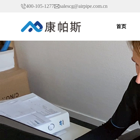
400-105-1277
salescg@airpipe.com.cn
首页