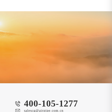
400-105-1277
salescg@airpipe.com.cn