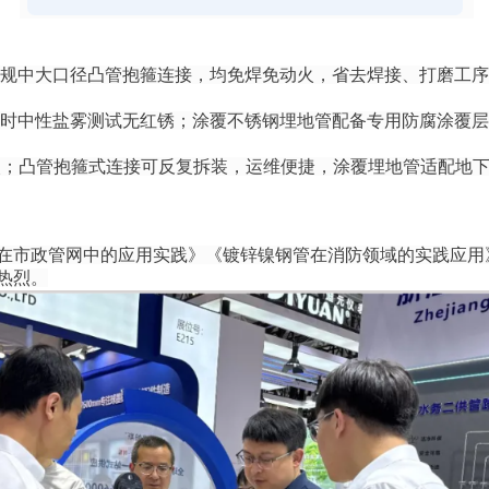
规中大口径凸管抱箍连接，均免焊免动火，省去焊接、打磨工序，
0小时中性盐雾测试无红锈；涂覆不锈钢埋地管配备专用防腐涂覆
次；凸管抱箍式连接可反复拆装，运维便捷，涂覆埋地管适配地
在市政管网中的应用实践》《镀锌镍钢管在消防领域的实践应用
热烈。