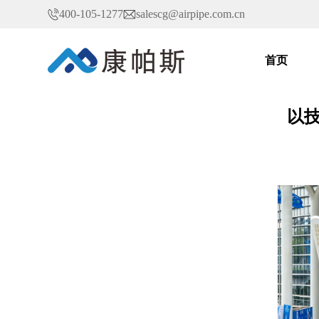
400-105-1277
salescg@airpipe.com.cn
首页
以技