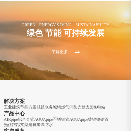
GREEN · ENERGY SAVING · SUSTAINABILITY
绿色 节能 可持续发展
了解更多
解决方案
工业建筑节能方案
城镇水务
城镇燃气
消防
光伏支架&电站
产品中心
AIRpipe铝合金管
AQUApipe不锈钢管
AQUApipe镀锌镍钢管
光伏跟踪支架
建筑降温防水
客户服务