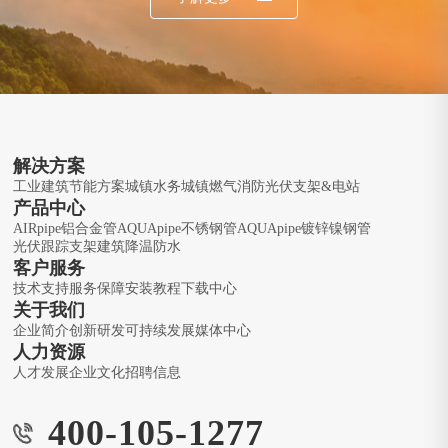
解决方案
工业建筑节能方案
城镇水务
城镇燃气
消防
光伏支架&电站
产品中心
AIRpipe铝合金管
AQUApipe不锈钢管
AQUApipe镀锌镍钢管
光伏跟踪支架
建筑降温防水
客户服务
技术支持
服务保障
安装教程
下载中心
关于我们
企业简介
创新研发
可持续发展
媒体中心
人力资源
人才发展
企业文化
招聘信息
400-105-1277